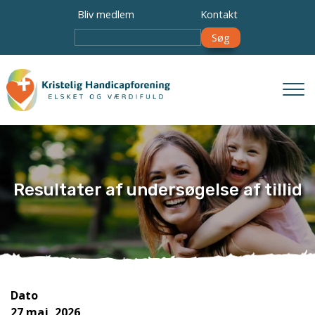
Gå
Bliv medlem
Kontakt
til
Søg
hovedindhold
Resultater af undersøgelse af tillid
Dato
27 maj, 2026