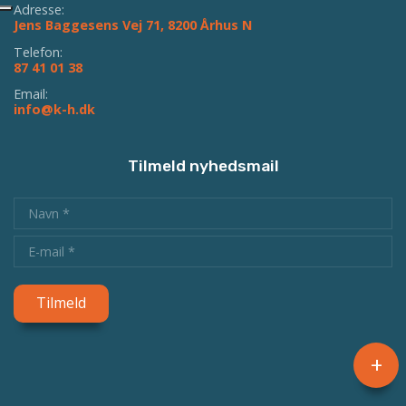
Adresse:
Jens Baggesens Vej 71, 8200 Århus N
Telefon:
87 41 01 38
Email:
info@k-h.dk
Tilmeld nyhedsmail
+
Copyright © 2026 - Kristelig Handicapforening
, CVR 19136949
Cookiepolitik
|
Privatlivspolitik