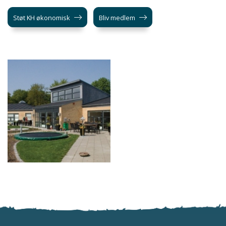
Støt KH økonomisk
Bliv medlem