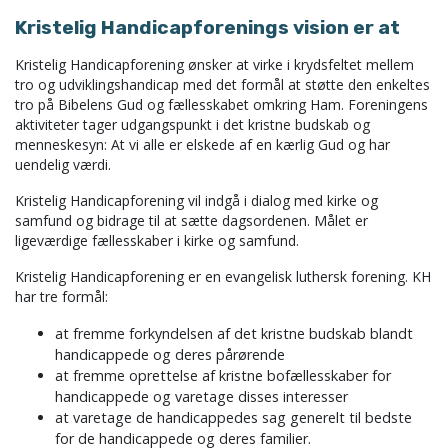
Kristelig Handicapforenings vision er at
Kristelig Handicapforening ønsker at virke i krydsfeltet mellem
tro og udviklingshandicap med det formål at støtte den enkeltes
tro på Bibelens Gud og fællesskabet omkring Ham. Foreningens
aktiviteter tager udgangspunkt i det kristne budskab og
menneskesyn: At vi alle er elskede af en kærlig Gud og har
uendelig værdi.
Kristelig Handicapforening vil indgå i dialog med kirke og
samfund og bidrage til at sætte dagsordenen. Målet er
ligeværdige fællesskaber i kirke og samfund.
Kristelig Handicapforening er en evangelisk luthersk forening. KH
har tre formål:
at fremme forkyndelsen af det kristne budskab blandt
handicappede og deres pårørende
at fremme oprettelse af kristne bofællesskaber for
handicappede og varetage disses interesser
at varetage de handicappedes sag generelt til bedste
for de handicappede og deres familier.