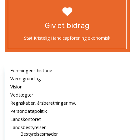
Giv et bidrag
Støt Kristelig Handicapforening økonomisk
Primær
Foreningens historie
navigation
Værdigrundlag
Vision
Vedtægter
Regnskaber, årsberetninger mv.
Persondatapolitik
Landskontoret
Landsbestyrelsen
Bestyrelsesmøder