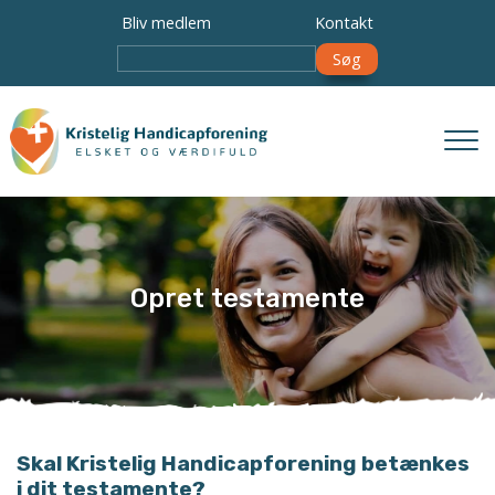
Gå
Bliv medlem
Kontakt
til
Søg
hovedindhold
Opret testamente
Skal Kristelig Handicapforening betænkes
i dit testamente?