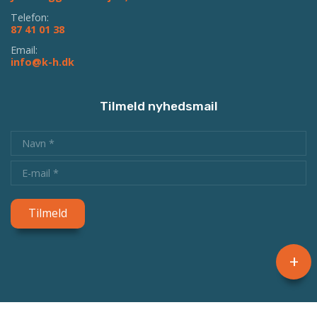
Telefon:
87 41 01 38
Email:
info@k-h.dk
Tilmeld nyhedsmail
+
Copyright © 2026 - Kristelig Handicapforening
, CVR 19136949
Cookiepolitik
|
Privatlivspolitik