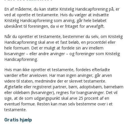
En af måderne, du kan støtte Kristelig Handicapforening på, er
ved at oprette et testamente. Hvis du vælger at indsætte
Kristelig Handicapforening som arving, går hele beløbet
ubeskåret til foreningen, da vi er fritaget for arveafgift.
Når du opretter et testamente, bestemmer du selv, om Kristelig
Handicapforening skal arve et fast beløb, en procentdel eller
hele formuen. Det er muligt at fordele sin arv imellem
livsarvinger – eller andre arvinger – og foreninger som Kristelig
Handicapforening.
Hvis man ikke opretter et testamente, fordeles efterladte
værdier efter arveloven. Har man ingen arvinger, går arven
videre til staten, medmindre der er skrevet testamente.
Ægtefælle eller registreret partner, børn, adoptivbørn, børnebørn
eller oldebørn (livsarvinger), regnes for tvangsarvinger. Det vil
sige, at de som udgangspunkt skal arve 25 procent af en
eventuel formue. Resten kan man selv bestemme over i et
testamente.
Gratis hjælp