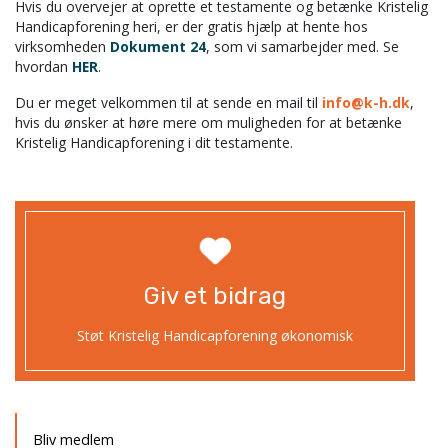
Hvis du overvejer at oprette et testamente og betænke Kristelig
Handicapforening heri, er der gratis hjælp at hente hos
virksomheden
Dokument 24
, som vi samarbejder med. Se
hvordan
HER
.
Du er meget velkommen til at sende en mail til
info@k-h.dk
,
hvis du ønsker at høre mere om muligheden for at betænke
Kristelig Handicapforening i dit testamente.
Giv et bidrag
Støt Kristelig Handicapforening økonomisk
Primær
Bliv medlem