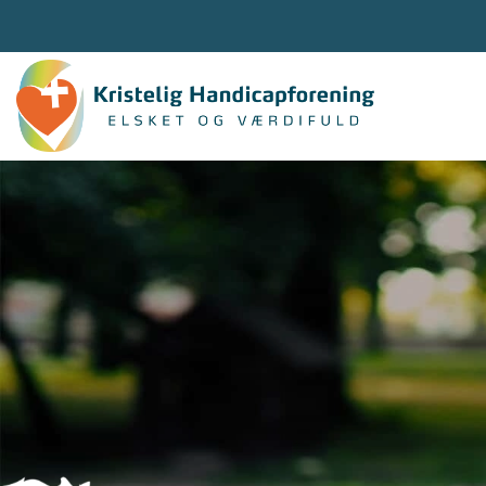
Gå
til
hovedindhold