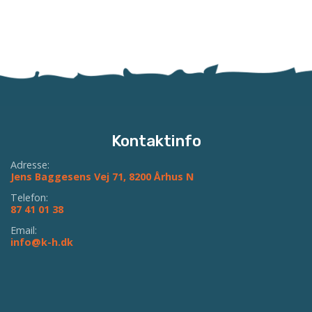
Kontaktinfo
Adresse:
Jens Baggesens Vej 71, 8200 Århus N
Telefon:
87 41 01 38
Email:
info@k-h.dk