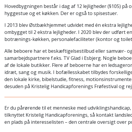
Hovedbygningen består i dag af 12 lejligheder (§105) på o
hyggestue og et køkken. Der er også to spisestuer.
I 2013 blev Østbækhjemmet udvidet med én ekstra lejlighed 
ombygget til 2 ekstra lejligheder. I 2020 blev der udført 
botrænings-køkken, personalefaciliteter (kontor og toile
Alle beboere har et beskæftigelsestilbud eller samvær- o
samarbejdspartnere f.eks. TV Glad i Esbjerg. Nogle beboe
af de lokale butikker. Flere af beboerne har en ledsageror
idræt, sang og musik. I bofællesskabet tilbydes forskellige
den lokale kirke, bibelstudie, fitness, motionsinstrume
desuden på Kristelig Handicapforenings Frøfestival og re
Er du pårørende til et menneske med udviklingshandicap, 
tilknyttet Kristelig Handicapforenings, så kontakt lands
en plads på interesselisten – den centrale oversigt over