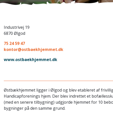
Industrivej 19
6870 Ølgod
75 24 59 47
kontor@ostbaekhjemmet.dk
www.ostbaekhjemmet.dk
Østbækhjemmet ligger i Ølgod og blev etableret af frivillig
Handicapforenings hjem. Der blev indrettet et bofællesska
(med en senere tilbygning) udgjorde hjemmet for 10 beboe
bygninger på den samme grund.