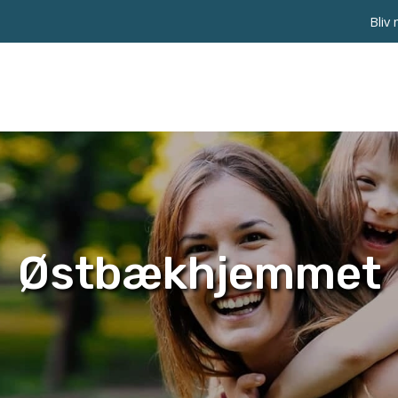
Bliv
Østbækhjemmet