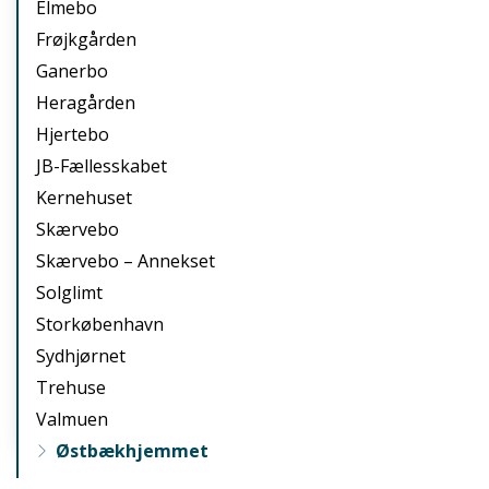
Elmebo
Frøjkgården
Ganerbo
Heragården
Hjertebo
JB-Fællesskabet
Kernehuset
Skærvebo
Skærvebo – Annekset
Solglimt
Storkøbenhavn
Sydhjørnet
Trehuse
Valmuen
Østbækhjemmet