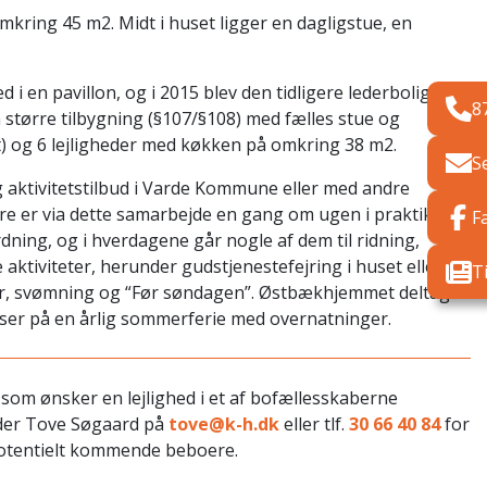
mkring 45 m2. Midt i huset ligger en dagligstue, en
i en pavillon, og i 2015 blev den tidligere lederbolig
8
en større tilbygning (§107/§108) med fælles stue og
t) og 6 lejligheder med køkken på omkring 38 m2.
S
g aktivitetstilbud i Varde Kommune eller med andre
re er via dette samarbejde en gang om ugen i praktik i en
F
dning, og i hverdagene går nogle af dem til ridning,
 aktiviteter, herunder gudstjenestefejring i huset eller
T
nter, svømning og “Før søndagen”. Østbækhjemmet deltager
jser på en årlig sommerferie med overnatninger.
som ønsker en lejlighed i et af bofællesskaberne
leder Tove Søgaard på
tove@k-h.dk
eller tlf.
30 66 40 84
for
 potentielt kommende beboere.