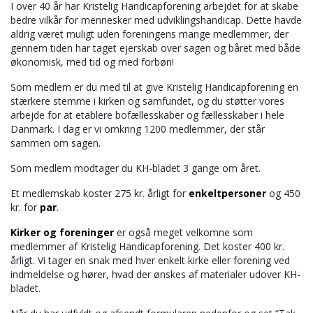
I over 40 år har Kristelig Handicapforening arbejdet for at skabe
bedre vilkår for mennesker med udviklingshandicap. Dette havde
aldrig været muligt uden foreningens mange medlemmer, der
gennem tiden har taget ejerskab over sagen og båret med både
økonomisk, med tid og med forbøn!
Som medlem er du med til at give Kristelig Handicapforening en
stærkere stemme i kirken og samfundet, og du støtter vores
arbejde for at etablere bofællesskaber og fællesskaber i hele
Danmark. I dag er vi omkring 1200 medlemmer, der står
sammen om sagen.
Som medlem modtager du KH-bladet 3 gange om året.
Et medlemskab koster 275 kr. årligt for
enkeltpersoner
og 450
kr. for
par
.
Kirker og foreninger
er også meget velkomne som
medlemmer af Kristelig Handicapforening. Det koster 400 kr.
årligt. Vi tager en snak med hver enkelt kirke eller forening ved
indmeldelse og hører, hvad der ønskes af materialer udover KH-
bladet.