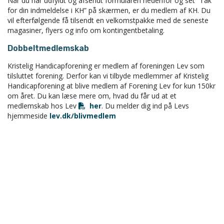
Når du har udfyldt og afsendt formularen nedenfor og set “Tak
for din indmeldelse i KH” på skærmen, er du medlem af KH. Du
vil efterfølgende få tilsendt en velkomstpakke med de seneste
magasiner, flyers og info om kontingentbetaling.
Dobbeltmedlemskab
Kristelig Handicapforening er medlem af foreningen Lev som
tilsluttet forening. Derfor kan vi tilbyde medlemmer af Kristelig
Handicapforening at blive medlem af Forening Lev for kun 150kr
om året. Du kan læse mere om, hvad du får ud at et
medlemskab hos Lev
her
. Du melder dig ind på Levs
hjemmeside
lev.dk/blivmedlem