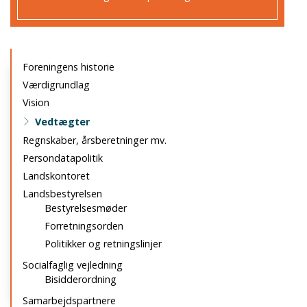
Primær
Foreningens historie
navigation
Værdigrundlag
Vision
Vedtægter
Regnskaber, årsberetninger mv.
Persondatapolitik
Landskontoret
Landsbestyrelsen
Bestyrelsesmøder
Forretningsorden
Politikker og retningslinjer
Socialfaglig vejledning
Bisidderordning
Samarbejdspartnere