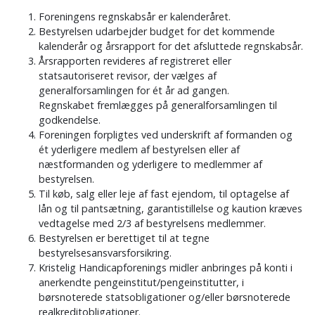
Foreningens regnskabsår er kalenderåret.
Bestyrelsen udarbejder budget for det kommende
kalenderår og årsrapport for det afsluttede regnskabsår.
Årsrapporten revideres af registreret eller
statsautoriseret revisor, der vælges af
generalforsamlingen for ét år ad gangen.
Regnskabet fremlægges på generalforsamlingen til
godkendelse.
Foreningen forpligtes ved underskrift af formanden og
ét yderligere medlem af bestyrelsen eller af
næstformanden og yderligere to medlemmer af
bestyrelsen.
Til køb, salg eller leje af fast ejendom, til optagelse af
lån og til pantsætning, garantistillelse og kaution kræves
vedtagelse med 2/3 af bestyrelsens medlemmer.
Bestyrelsen er berettiget til at tegne
bestyrelsesansvarsforsikring.
Kristelig Handicapforenings midler anbringes på konti i
anerkendte pengeinstitut/pengeinstitutter, i
børsnoterede statsobligationer og/eller børsnoterede
realkreditobligationer.