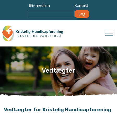
Gå
Bliv medlem
Kontakt
til
Søg
hovedindhold
Vedtægter
Vedtægter for Kristelig Handicapforening