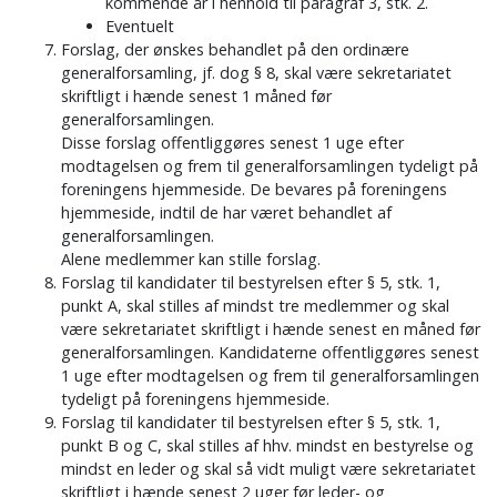
kommende år i henhold til paragraf 3, stk. 2.
Eventuelt
Forslag, der ønskes behandlet på den ordinære
generalforsamling, jf. dog § 8, skal være sekretariatet
skriftligt i hænde senest 1 måned før
generalforsamlingen.
Disse forslag offentliggøres senest 1 uge efter
modtagelsen og frem til generalforsamlingen tydeligt på
foreningens hjemmeside. De bevares på foreningens
hjemmeside, indtil de har været behandlet af
generalforsamlingen.
Alene medlemmer kan stille forslag.
Forslag til kandidater til bestyrelsen efter § 5, stk. 1,
punkt A, skal stilles af mindst tre medlemmer og skal
være sekretariatet skriftligt i hænde senest en måned før
generalforsamlingen. Kandidaterne offentliggøres senest
1 uge efter modtagelsen og frem til generalforsamlingen
tydeligt på foreningens hjemmeside.
Forslag til kandidater til bestyrelsen efter § 5, stk. 1,
punkt B og C, skal stilles af hhv. mindst en bestyrelse og
mindst en leder og skal så vidt muligt være sekretariatet
skriftligt i hænde senest 2 uger før leder- og