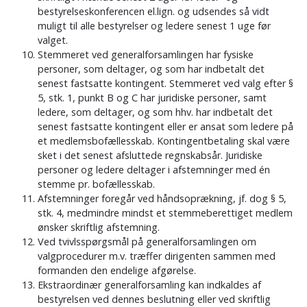
bestyrelseskonferencen el.lign. og udsendes så vidt
muligt til alle bestyrelser og ledere senest 1 uge før
valget.
Stemmeret ved generalforsamlingen har fysiske
personer, som deltager, og som har indbetalt det
senest fastsatte kontingent. Stemmeret ved valg efter §
5, stk. 1, punkt B og C har juridiske personer, samt
ledere, som deltager, og som hhv. har indbetalt det
senest fastsatte kontingent eller er ansat som ledere på
et medlemsbofællesskab. Kontingentbetaling skal være
sket i det senest afsluttede regnskabsår. Juridiske
personer og ledere deltager i afstemninger med én
stemme pr. bofællesskab.
Afstemninger foregår ved håndsoprækning, jf. dog § 5,
stk. 4, medmindre mindst et stemmeberettiget medlem
ønsker skriftlig afstemning.
Ved tvivlsspørgsmål på generalforsamlingen om
valgprocedurer m.v. træffer dirigenten sammen med
formanden den endelige afgørelse.
Ekstraordinær generalforsamling kan indkaldes af
bestyrelsen ved dennes beslutning eller ved skriftlig