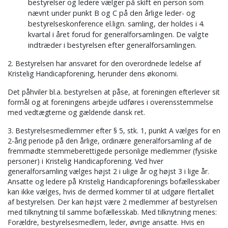
bestyrelser og ledere vælger på skift en person som
nævnt under punkt B og C på den årlige leder- og
bestyrelseskonference el.lign. samling, der holdes i 4.
kvartal i året forud for generalforsamlingen. De valgte
indtræder i bestyrelsen efter generalforsamlingen.
2. Bestyrelsen har ansvaret for den overordnede ledelse af
Kristelig Handicapforening, herunder dens økonomi.
Det påhviler bl.a. bestyrelsen at påse, at foreningen efterlever sit
formål og at foreningens arbejde udføres i overensstemmelse
med vedtægterne og gældende dansk ret.
3. Bestyrelsesmedlemmer efter § 5, stk. 1, punkt A vælges for en
2-årig periode på den årlige, ordinære generalforsamling af de
fremmødte stemmeberettigede personlige medlemmer (fysiske
personer) i Kristelig Handicapforening. Ved hver
generalforsamling vælges højst 2 i ulige år og højst 3 i lige år.
Ansatte og ledere på Kristelig Handicapforenings bofællesskaber
kan ikke vælges, hvis de dermed kommer til at udgøre flertallet
af bestyrelsen. Der kan højst være 2 medlemmer af bestyrelsen
med tilknytning til samme bofællesskab. Med tilknytning menes:
Forældre, bestyrelsesmedlem, leder, øvrige ansatte. Hvis en