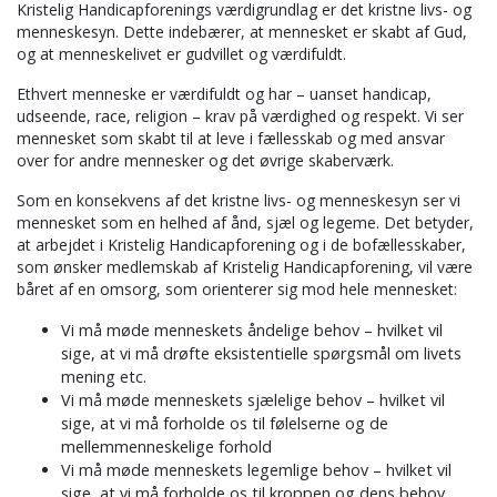
Kristelig Handicapforenings værdigrundlag er det kristne livs- og
menneskesyn. Dette indebærer, at mennesket er skabt af Gud,
og at menneskelivet er gudvillet og værdifuldt.
Ethvert menneske er værdifuldt og har – uanset handicap,
udseende, race, religion – krav på værdighed og respekt. Vi ser
mennesket som skabt til at leve i fællesskab og med ansvar
over for andre mennesker og det øvrige skaberværk.
Som en konsekvens af det kristne livs- og menneskesyn ser vi
mennesket som en helhed af ånd, sjæl og legeme. Det betyder,
at arbejdet i Kristelig Handicapforening og i de bofællesskaber,
som ønsker medlemskab af Kristelig Handicapforening, vil være
båret af en omsorg, som orienterer sig mod hele mennesket:
Vi må møde menneskets åndelige behov – hvilket vil
sige, at vi må drøfte eksistentielle spørgsmål om livets
mening etc.
Vi må møde menneskets sjælelige behov – hvilket vil
sige, at vi må forholde os til følelserne og de
mellemmenneskelige forhold
Vi må møde menneskets legemlige behov – hvilket vil
sige, at vi må forholde os til kroppen og dens behov