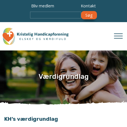
Gå
Bliv medlem
Kontakt
til
Søg
hovedindhold
Værdigrundlag
KH’s værdigrundlag