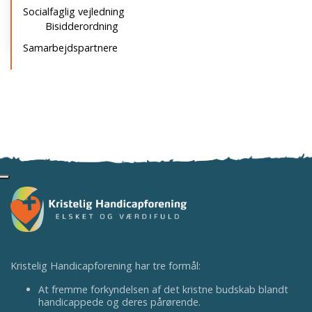
Socialfaglig vejledning
Bisidderordning
Samarbejdspartnere
Kristelig Handicapforening har tre formål:
At fremme forkyndelsen af det kristne budskab blandt
handicappede og deres pårørende.