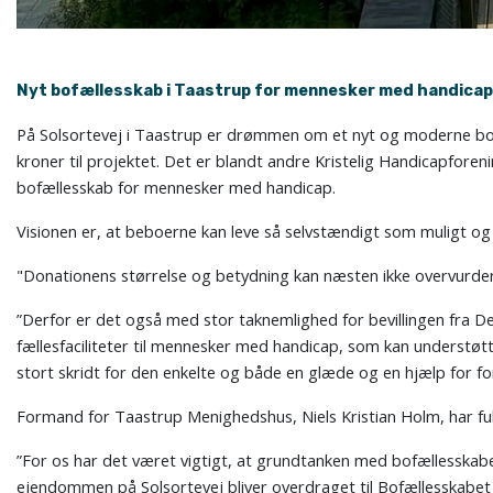
Nyt bofællesskab i Taastrup for mennesker med handica
På Solsortevej i Taastrup er drømmen om et nyt og moderne bofæ
kroner til projektet. Det er blandt andre Kristelig Handicapfo
bofællesskab for mennesker med handicap.
Visionen er, at beboerne kan leve så selvstændigt som muligt og s
"Donationens størrelse og betydning kan næsten ikke overvurder
”Derfor er det også med stor taknemlighed for bevillingen fra Den
fællesfaciliteter til mennesker med handicap, som kan understøtt
stort skridt for den enkelte og både en glæde og en hjælp for f
Formand for Taastrup Menighedshus, Niels Kristian Holm, har ful
”For os har det været vigtigt, at grundtanken med bofællesskabet
ejendommen på Solsortevej bliver overdraget til Bofællesskabet