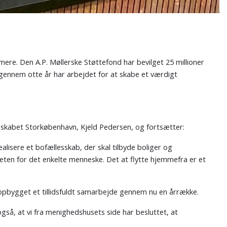
re. Den A.P. Møllerske Støttefond har bevilget 25 millioner
gennem otte år har arbejdet for at skabe et værdigt
sskabet Storkøbenhavn, Kjeld Pedersen, og fortsætter:
alisere et bofællesskab, der skal tilbyde boliger og
teten for det enkelte menneske. Det at flytte hjemmefra er et
 opbygget et tillidsfuldt samarbejde gennem nu en årrække.
gså, at vi fra menighedshusets side har besluttet, at