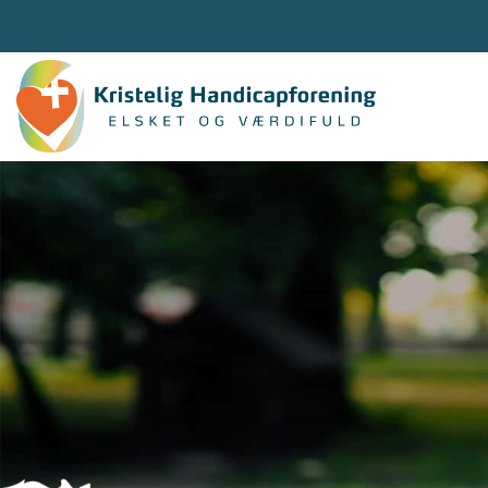
Gå
til
hovedindhold