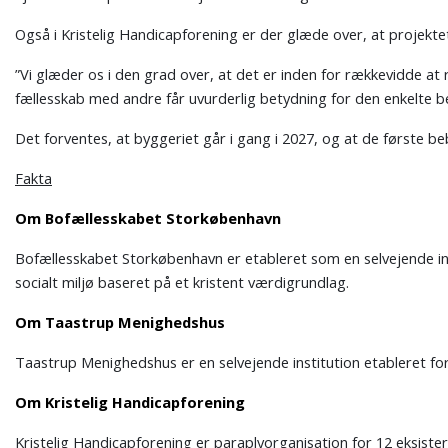
Også i Kristelig Handicapforening er der glæde over, at projektet 
”Vi glæder os i den grad over, at det er inden for rækkevidde at
fællesskab med andre får uvurderlig betydning for den enkelte be
Det forventes, at byggeriet går i gang i 2027, og at de første be
Fakta
Om Bofællesskabet Storkøbenhavn
Bofællesskabet Storkøbenhavn er etableret som en selvejende ins
socialt miljø baseret på et kristent værdigrundlag.
Om Taastrup Menighedshus
Taastrup Menighedshus er en selvejende institution etableret for 5
Om Kristelig Handicapforening
Kristelig Handicapforening er paraplyorganisation for 12 eksiste