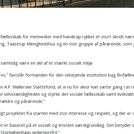
p
llesskab for mennesker med handicap rykket et stort skridt nærme
rening, Taastrup Menighedshus og en stor gruppe af pårørende, som 
amtidig være en del af et stærkt socialt miljø.
es,” fastslår formanden for den selvejende institution bag Bofælle
 A.P. Møllerske Støttefond, at vi nu for alvor kan sætte gang i at re
e selvstændigheden og styrke det sociale fællesskab samt livskvali
orældre og pårørende.”
gt projektet fra starten med stor interesse og respekt, og der er
 er baseret på et socialt og kristent værdigrundlag. Det betyder o
 Storkøbenhavn vederlagsfrit.”