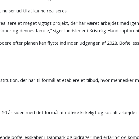
nu ser ud til at kunne realiseres:
 realisere et meget vigtigt projekt, der har været arbejdet med ige
boer og dennes familie,” siger landsleder i Kristelig Handicapfore
boere efter planen kan flytte ind inden udgangen af 2028. Bofællessk
titution, der har til formål at etablere et tilbud, hvor mennesker
0 år siden med det formål at udføre kirkeligt og socialt arbejde i T
rende bofællesskaber i Danmark og bidrager med erfaring og kompeten