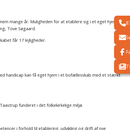
nnem mange år. Muligheden for at etablere sig i et eget hjem i et
8
ning, Tove Søgaard.
S
abet får 17 lejligheder.
F
T
 med handicap kan få eget hjem i et bofællesskab med et stærkt
aastrup funderet i det folkekirkelige miljø.
cer i forhold til etablering, udvikling og drift af nye