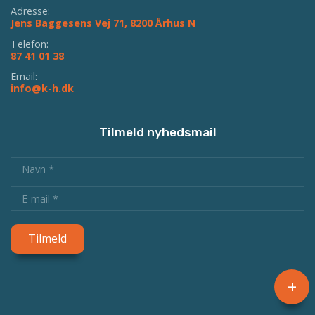
Adresse:
Jens Baggesens Vej 71, 8200 Århus N
Telefon:
87 41 01 38
Email:
info@k-h.dk
Tilmeld nyhedsmail
+
Copyright © 2026 - Kristelig Handicapforening
, CVR 19136949
Cookiepolitik
|
Privatlivspolitik